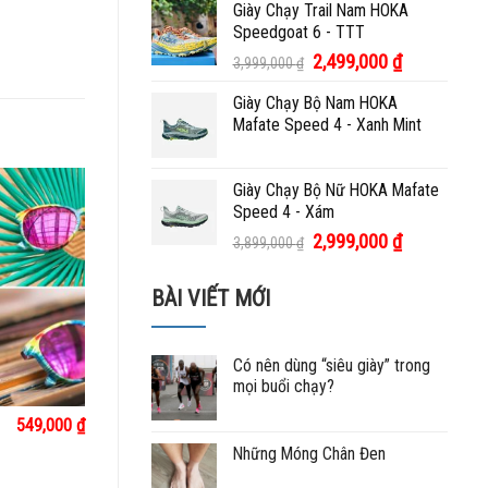
Giày Chạy Trail Nam HOKA
là:
tại
Speedgoat 6 - TTT
3,999,000 ₫.
là:
2,699,000 ₫.
Giá
Giá
2,499,000
₫
3,999,000
₫
gốc
hiện
Giày Chạy Bộ Nam HOKA
là:
tại
Mafate Speed 4 - Xanh Mint
3,999,000 ₫.
là:
2,499,000 ₫.
Giày Chạy Bộ Nữ HOKA Mafate
Speed 4 - Xám
Giá
Giá
2,999,000
₫
3,899,000
₫
gốc
hiện
là:
tại
BÀI VIẾT MỚI
3,899,000 ₫.
là:
2,999,000 ₫.
Có nên dùng “siêu giày” trong
mọi buổi chạy?
549,000
₫
Những Móng Chân Đen