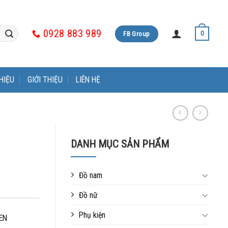
0928 883 989
FB Group
0
HIỆU
GIỚI THIỆU
LIÊN HỆ
DANH MỤC SẢN PHẨM
Đồ nam
Đồ nữ
Phụ kiện
EN