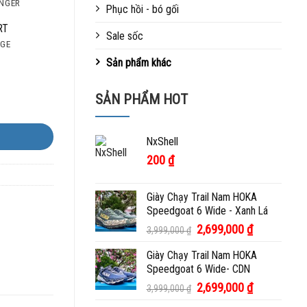
NGER
Phục hồi - bó gối
RT
Sale sốc
AGE
Sản phẩm khác
SẢN PHẨM HOT
NxShell
200
₫
Giày Chạy Trail Nam HOKA
Speedgoat 6 Wide - Xanh Lá
Giá
Giá
2,699,000
₫
3,999,000
₫
gốc
hiện
Giày Chạy Trail Nam HOKA
là:
tại
Speedgoat 6 Wide- CDN
3,999,000 ₫.
là:
2,699,000 ₫.
Giá
Giá
2,699,000
₫
3,999,000
₫
gốc
hiện