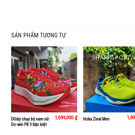
SẢN PHẨM TƯƠNG TỰ
+
+
00
₫
1,699,000
₫
1,9
DGiày chạy bộ nam nữ
Hoka Zinal Men
Do-win PB 3 Đặc biệt