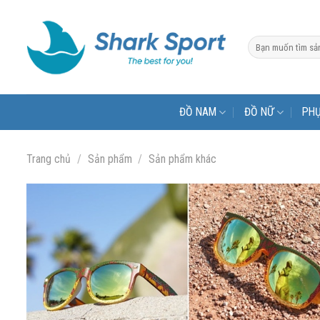
Bỏ
qua
Tìm
nội
kiếm:
dung
ĐỒ NAM
ĐỒ NỮ
PHỤ
Trang chủ
/
Sản phẩm
/
Sản phẩm khác