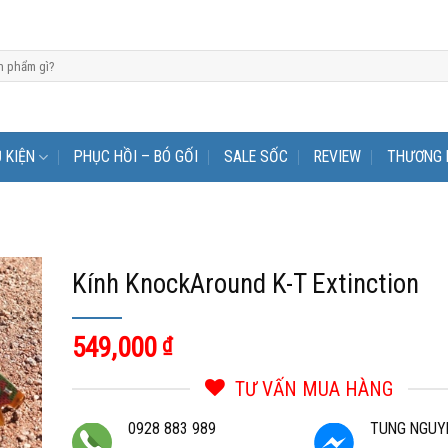
 KIỆN
PHỤC HỒI – BÓ GỐI
SALE SỐC
REVIEW
THƯƠNG 
Kính KnockAround K-T Extinction
549,000
₫
TƯ VẤN MUA HÀNG
0928 883 989
TUNG NGUY