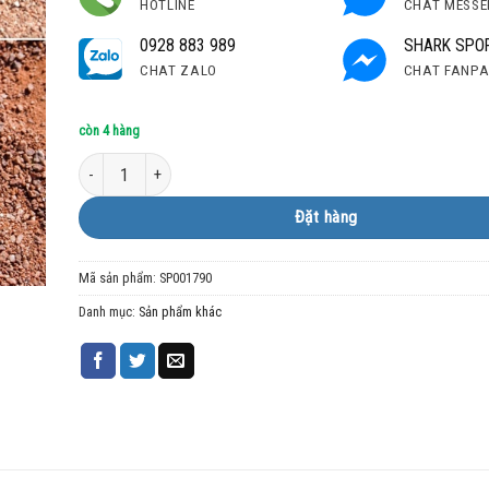
HOTLINE
CHAT MESSE
0928 883 989
SHARK SPO
CHAT ZALO
CHAT FANP
còn 4 hàng
Kính KnockAround K-T Extinction số lượng
Đặt hàng
Mã sản phẩm:
SP001790
Danh mục:
Sản phẩm khác