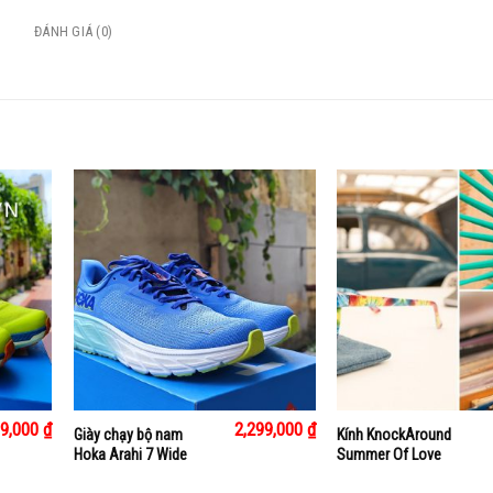
ĐÁNH GIÁ (0)
+
+
99,000
₫
2,299,000
₫
Giày chạy bộ nam
Kính KnockAround
Hoka Arahi 7 Wide
Summer Of Love