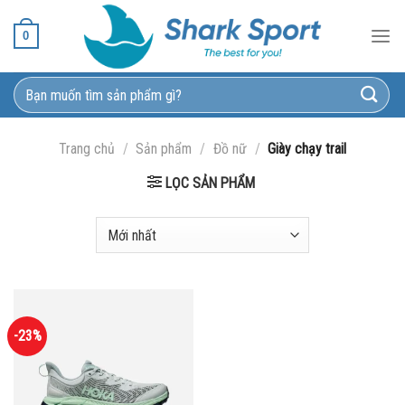
Bỏ
qua
0
nội
dung
Tìm
kiếm:
Trang chủ
/
Sản phẩm
/
Đồ nữ
/
Giày chạy trail
LỌC SẢN PHẨM
-23%