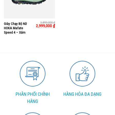
3,899,000
₫
Giày Chạy Bộ Nữ
Giá
2,999,000
₫
Giá
HOKA Mafate
gốc
hiện
là:
tại
Speed 4 – Xám
3,899,000 ₫.
là:
2,999,000 ₫.
PHÂN PHỐI CHÍNH
HÀNG HÓA ĐA DẠNG
HÃNG