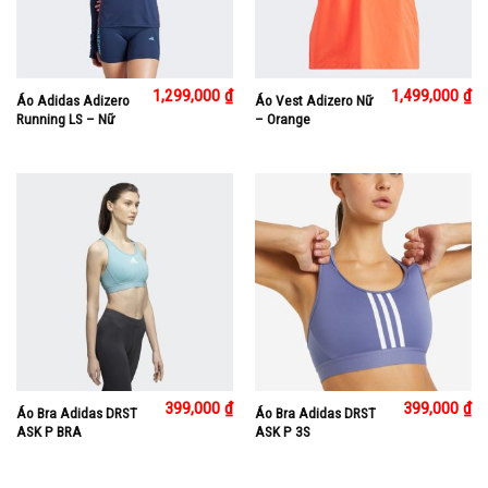
1,299,000
₫
1,499,000
₫
Áo Adidas Adizero
Áo Vest Adizero Nữ
Running LS – Nữ
– Orange
399,000
₫
399,000
₫
Áo Bra Adidas DRST
Áo Bra Adidas DRST
ASK P BRA
ASK P 3S