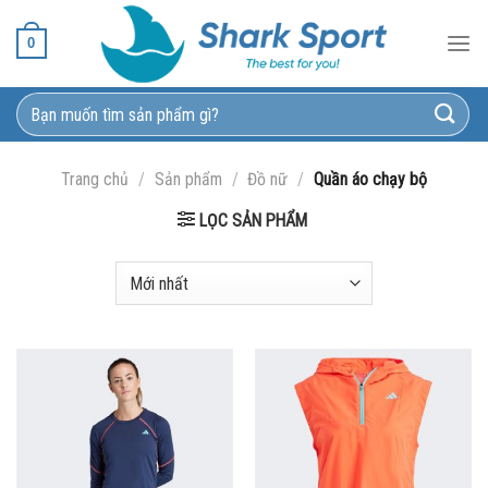
Bỏ
qua
0
nội
dung
Tìm
kiếm:
Trang chủ
/
Sản phẩm
/
Đồ nữ
/
Quần áo chạy bộ
LỌC SẢN PHẨM