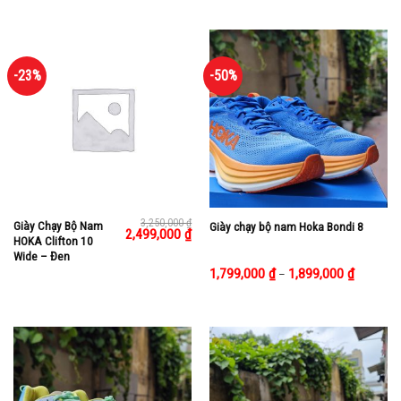
2,499,000 ₫.
-23%
-50%
3,250,000
₫
Giày Chạy Bộ Nam
Giày chạy bộ nam Hoka Bondi 8
Giá
2,499,000
₫
Giá
HOKA Clifton 10
gốc
hiện
là:
tại
Wide – Đen
3,250,000 ₫.
là:
1,799,000
₫
1,899,000
₫
–
2,499,000 ₫.