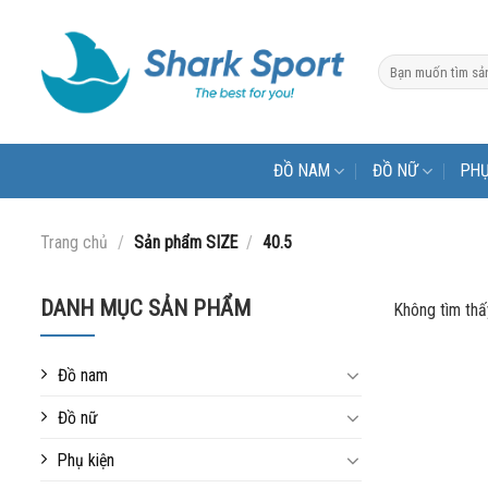
Bỏ
qua
Tìm
nội
kiếm:
dung
ĐỒ NAM
ĐỒ NỮ
PHỤ
Trang chủ
/
Sản phẩm SIZE
/
40.5
DANH MỤC SẢN PHẨM
Không tìm thấ
Đồ nam
Đồ nữ
Phụ kiện