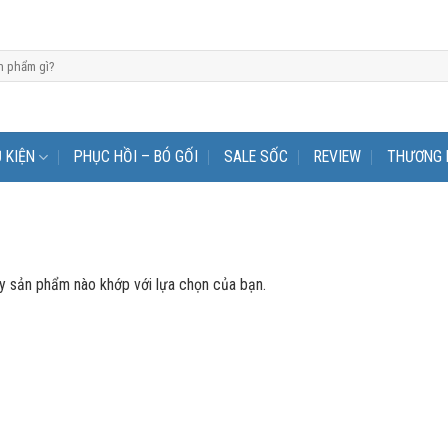
 KIỆN
PHỤC HỒI – BÓ GỐI
SALE SỐC
REVIEW
THƯƠNG 
y sản phẩm nào khớp với lựa chọn của bạn.