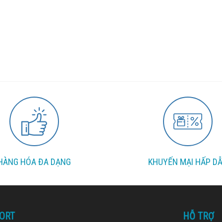
HÀNG HÓA ĐA DẠNG
KHUYẾN MẠI HẤP D
ORT
HỖ TRỢ