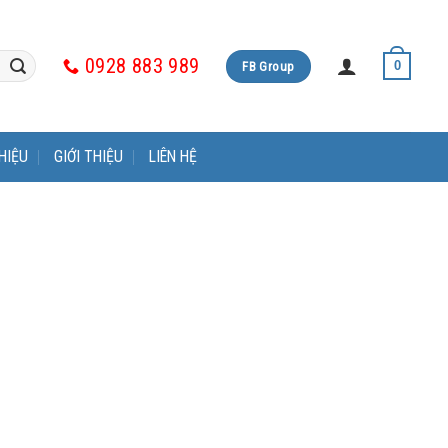
0928 883 989
FB Group
0
HIỆU
GIỚI THIỆU
LIÊN HỆ